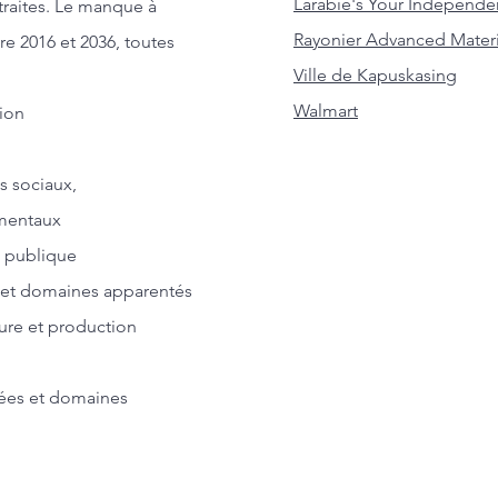
Larabie's Your Independe
traites. Le manque à
Rayonier Advanced Materia
re 2016 et 2036, toutes
Ville de Kapuskasing
Walmart
tion
s sociaux,
mentaux
té publique
e et domaines apparentés
ture et production
uées et domaines