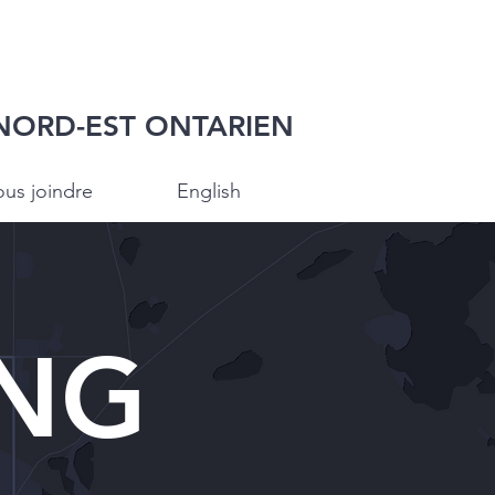
NORD-EST ONTARIEN
us joindre
English
ING