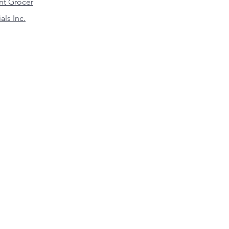
nt Grocer
ls Inc.