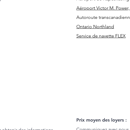
Aéroport Victor M. Power,
Autoroute transcanadienn
Ontario Northland
Service de navette FLEX
Prix moyen des loyers :
Communiquez avec nous p
obtenir des informations