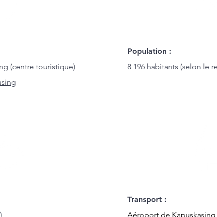
Population :
g (centre touristique)
8 196 habitants (selon le
asing
Transport :
)
Aéroport de Kapuskasing